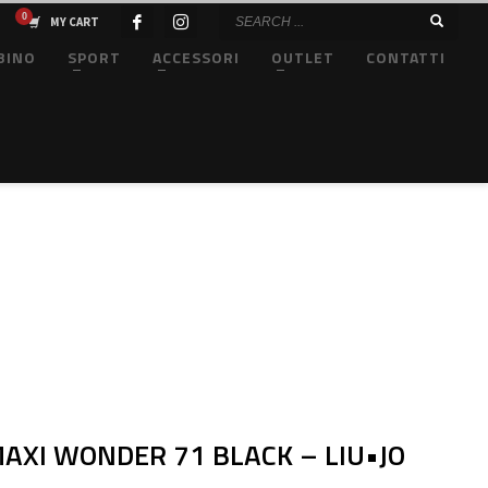
MY CART
BINO
SPORT
ACCESSORI
OUTLET
CONTATTI
AXI WONDER 71 BLACK – LIU•JO