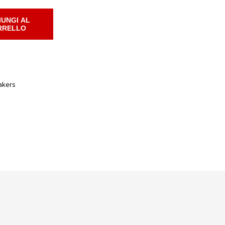
IUNGI AL
RRELLO
akers