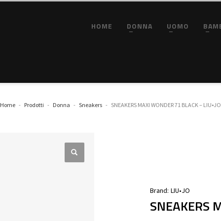
HOME
DONNA
UOMO
BAM
Home
Prodotti
Donna
Sneakers
SNEAKERS MAXI WONDER 71 BLACK – LIU•JO
Brand:
LIU•JO
SNEAKERS M