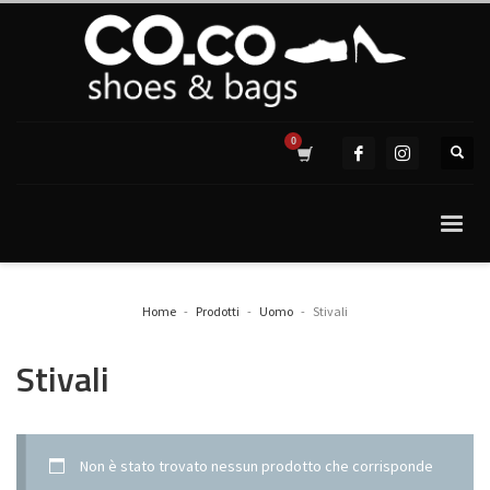
Home
Prodotti
Uomo
Stivali
Stivali
Non è stato trovato nessun prodotto che corrisponde