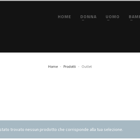
HOME
DONNA
UOMO
BAM
Home
Prodotti
Outlet
stato trovato nessun prodotto che corrisponde alla tua selezione.