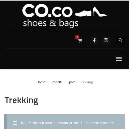
Home
Prodotti
Sport
Trekking
Trekking
Non è stato trovato nessun prodotto che corrisponde