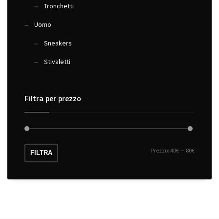
Tronchetti
Uomo
Sneakers
Stivaletti
Filtra per prezzo
Prezzo:
40€
—
80€
Prezzo
Prezzo
FILTRA
Min
Max