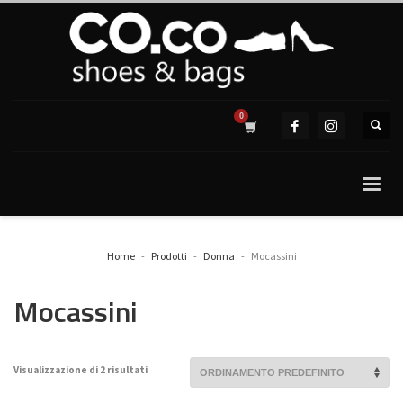
Home
Prodotti
Donna
Mocassini
Mocassini
Visualizzazione di 2 risultati