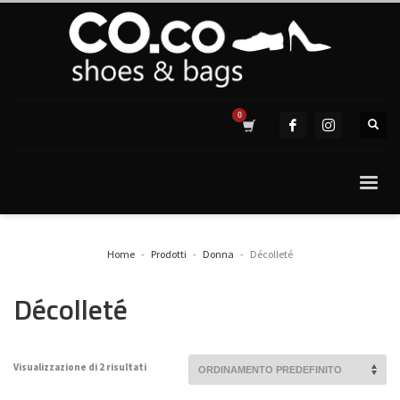
Home
Prodotti
Donna
Décolleté
Décolleté
Visualizzazione di 2 risultati