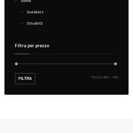
Uomo
Sneakers
Stivaletti
Filtra per prezzo
Prezzo:
80€
—
90€
Prezzo
Prezzo
FILTRA
Min
Max