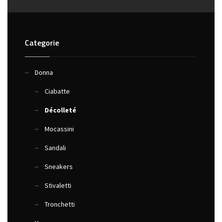
più
Le
varianti.
opzioni
Le
possono
Categorie
opzioni
essere
possono
scelte
Donna
essere
nella
Ciabatte
scelte
pagina
nella
del
Décolleté
pagina
prodotto
Mocassini
del
prodotto
Sandali
Sneakers
Stivaletti
Tronchetti