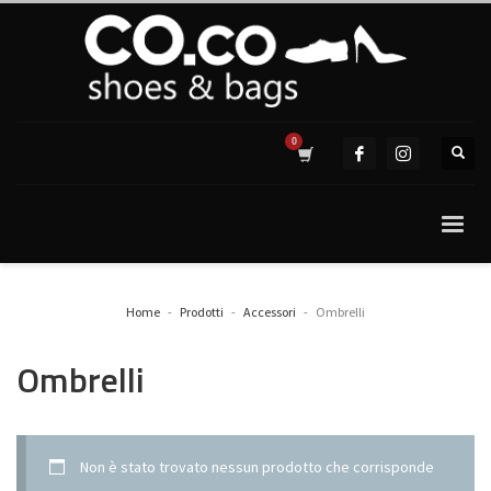
Home
Prodotti
Accessori
Ombrelli
Ombrelli
Non è stato trovato nessun prodotto che corrisponde