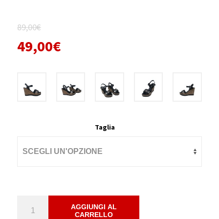
Il
89,00
€
prezzo
49,00
€
originale
Il
era:
prezzo
89,00€.
attuale
è:
49,00€.
Taglia
SANDALI
AGGIUNGI AL
CARRELLO
BLACK