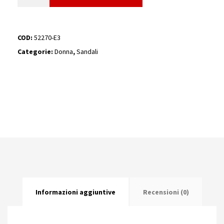
-
REPO
COD:
52270-E3
quantità
Categorie:
Donna
,
Sandali
Informazioni aggiuntive
Recensioni (0)