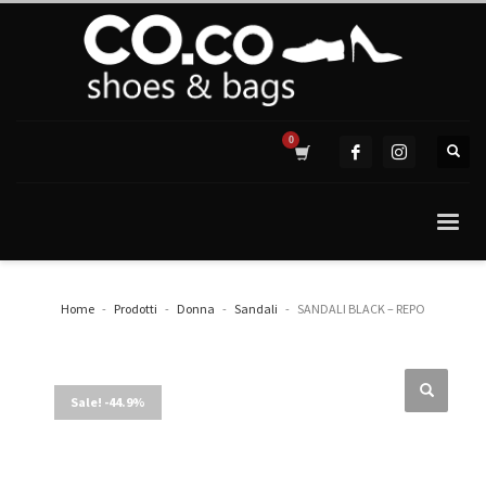
Home
Prodotti
Donna
Sandali
SANDALI BLACK – REPO
Sale! -44.9%