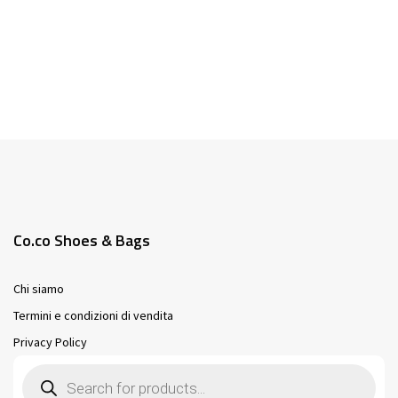
più
Questo
varianti.
prodotto
Le
ha
opzioni
più
possono
varianti.
essere
Le
scelte
opzioni
nella
possono
pagina
essere
Co.co Shoes & Bags
del
scelte
prodotto
nella
Chi siamo
pagina
Termini e condizioni di vendita
del
Privacy Policy
prodotto
Products
search