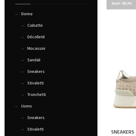
Sale! -30.2%
Donna
Ciabatte
Décolleté
Mocassini
Sandali
Sneakers
Stivaletti
Tronchetti
Uomo
Sneakers
Stivaletti
SNEAKERS