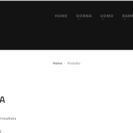
HOME
DONNA
UOMO
BAM
Home
Prodotto
A
l risultato