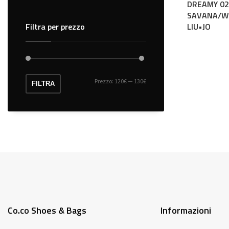
DREAMY 02
SAVANA/W
Filtra per prezzo
LIU•JO
Questo
prodotto
Prezzo:
120€
—
130€
Prezzo
Prezzo
FILTRA
ha
Min
Max
più
varianti.
Le
opzioni
possono
essere
scelte
nella
Co.co Shoes & Bags
Informazioni
pagina
del